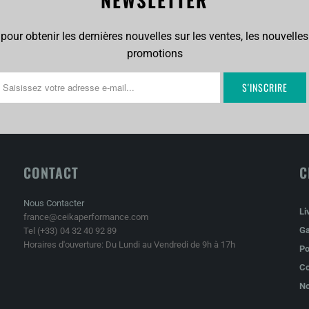
pour obtenir les dernières nouvelles sur les ventes, les nouvelles
promotions
CONTACT
C
Nous Contacter
Li
france@ceikaperformance.com
Ga
Tel (+33) 04 32 40 92 89
Horaires d'ouverture: Du Lundi au Vendredi de 9h à 17h
Po
Co
No