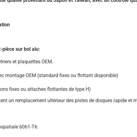
ute qualité provenant du Japon et Taïwan, avec un contrôle qu
ation
-pièce sur bol alu:
triers et plaquettes OEM.
vec montage OEM (standard fixes ou flottant disponible)
ons fixes ou attaches flottantes de type H)
ent un remplacement ultérieur des pistes de disques rapide et 
ospatiale 6061-T6.