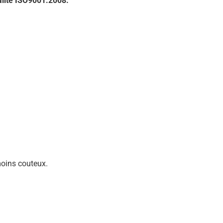
alité ISO9001:2008.
moins couteux.